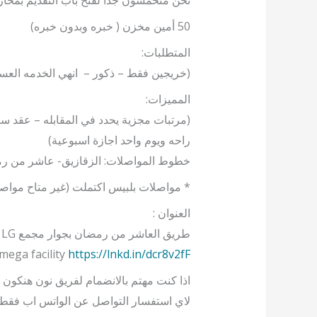
نحن متحمسون جدأ لفتح باب التقديم بمخا
50 أمين مخزن ( خبره وبدون خبره)
المتطلبات:
(خريجين فقط – ذكور – انهي الخدمه العسكر
المميزات:
راحه ويوم واحد اجازة اسبوعية)
خطوط المواصلات: الزقازيق- عاشر من رمض
* مواصلات بلبيس اكتملت (غير متاح مواصل
العنوان :
طريق العاشر من رمضان بجوار مجمع LG مبني Plot No 1 , 7A دخل مخازن DB Schenker بPyramids Industrial Park
mega facility
https://lnkd.in/dcr8v2fF
اذا كنت مهتم بالانضمام لفريق نون هنكون منتظرينك الثلاثاء 23 نوفمبر و الاربعاء 24 نوفمبر والخميس 
لاي استفسار التواصل عن الواتس اب فقط