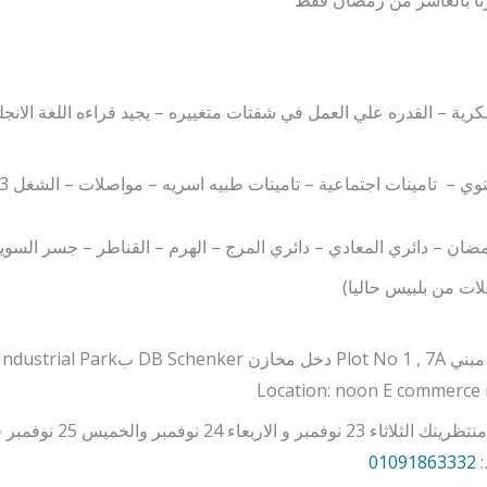
زنا بالعاشر من رمضان فقط
ية – القدره علي العمل في شفتات متغييره – يجيد قراءه اللغة الانج
ان – دائري المعادي – دائري المرج – الهرم – القناطر – جسر السو
ات من بلبيس حاليا)
Location: noon E commerce 
25 نوفمبر فقط من الساعه 11ص لـ ساعه 3م.
:
01091863332