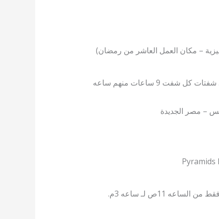
ليزية – مكان العمل العاشر من رمضان)
(مرتبات مجزية يحدد في المقابله – عقد سنوي – تامينات اجتماعية – تامينات طبيه اسريه – مواصلات – الشغل 3 شفتات كل شفت 9 ساعات منهم ساعه
يس – مصر الجديدة