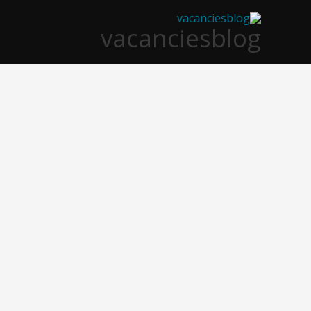
خطي
vacanciesblog
لى
لمحتوى