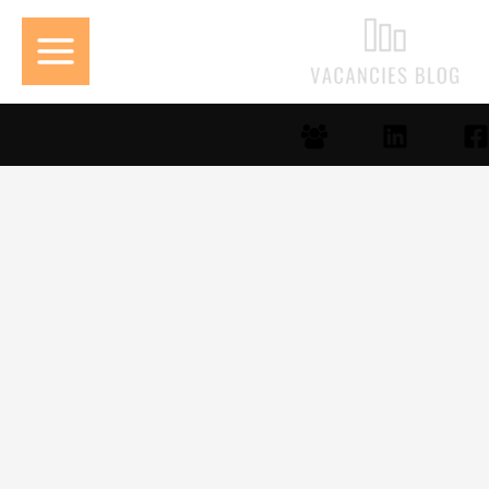
خطي
لى
لمحتوى