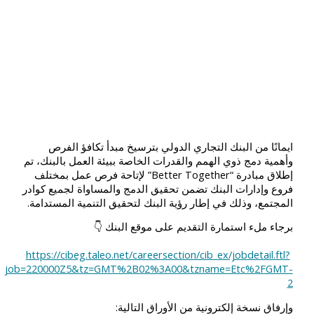
ايمانًا من البنك التجاري الدولي بترسيخ مبدأ تكافؤ الفرص
وأهمية دمج ذوي الهمم والقدرات الخاصة ببيئة العمل بالبنك، تم
إطلاق مبادرة “Better Together” لإتاحة فرص عمل بمختلف
فروع وإدارات البنك تضمن تحقيق الدمج والمساواة لجميع كوادر
المجتمع، وذلك في إطار رؤية البنك لتحقيق التنمية المستدامة.
برجاء ملء استمارة التقديم على موقع البنك 👇
https://cibeg.taleo.net/careersection/cib_ex/jobdetail.ftl?
job=220000Z5&tz=GMT%2B02%3A00&tzname=Etc%2FGMT-
2
وإرفاق نسخة إلكترونية من الأوراق التالية: