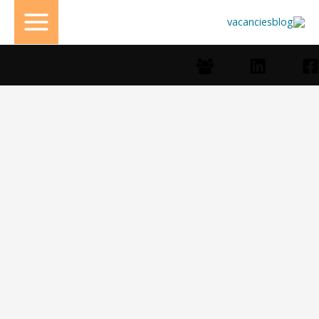
خطي
لى
لمحتوى