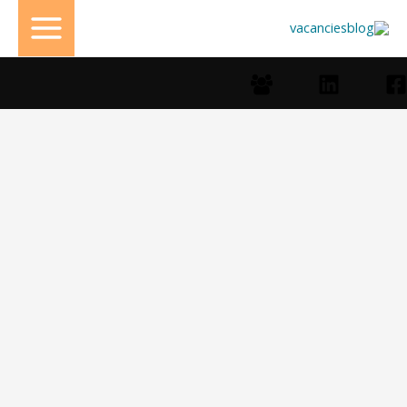
خطي
لى
لمحتوى