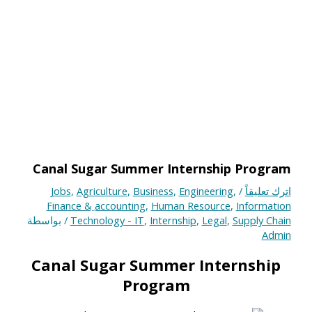
Canal Sugar Summer Internship Program
اترك تعليقاً
/
,
Engineering
,
Business
,
Agriculture
,
Jobs
Finance & ِaccounting
,
Human Resource
,
Information
Supply Chain
,
Legal
,
Internship
,
Technology - IT
/ بواسطة
Admin
Canal Sugar Summer Internship
Program