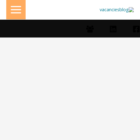
خطي
لى
لمحتوى