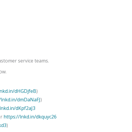
ustomer service teams.
ow.
/lnkd.in/dHGDjfeB
)
//lnkd.in/dmDaNaFJ
)
/lnkd.in/dKpf2aJ3
er
https://lnkd.in/dkquyc26
kd3
)