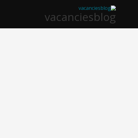
خطي
vacanciesblog
لى
لمحتوى