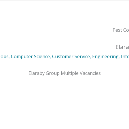
Elar
Jobs
,
Computer Science
,
Customer Service
,
Engineering
,
Inf
Elaraby Group Multiple Vacancies