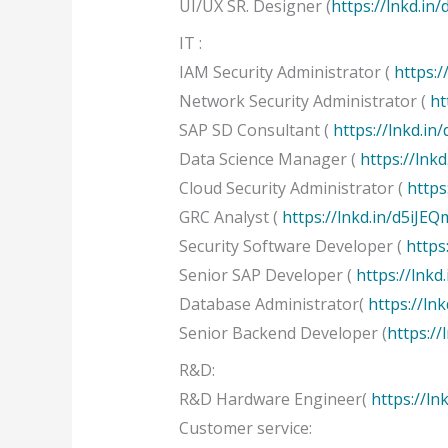
UI/UX SR. Designer (
https://lnkd.in/
IT :
IAM Security Administrator (
https:
Network Security Administrator (
ht
SAP SD Consultant (
https://lnkd.in
Data Science Manager (
https://lnk
Cloud Security Administrator (
https
GRC Analyst (
https://lnkd.in/d5iJEQ
Security Software Developer (
https
Senior SAP Developer (
https://lnk
Database Administrator(
https://ln
Senior Backend Developer (
https://
R&D:
R&D Hardware Engineer(
https://l
Customer service: