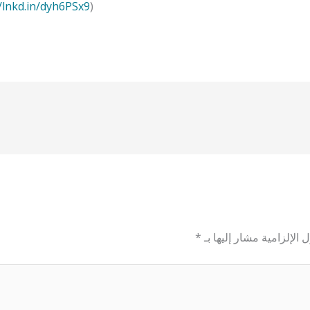
//lnkd.in/dyh6PSx9
)
 الإلزامية مشار إليها بـ
*