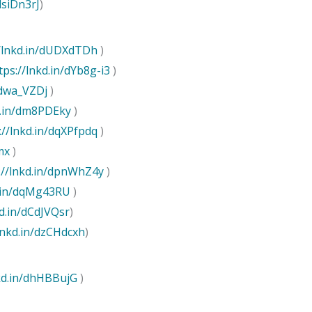
dsiDn3rJ
)
//lnkd.in/dUDXdTDh
)
tps://lnkd.in/dYb8g-i3
)
/dwa_VZDj
)
d.in/dm8PDEky
)
://lnkd.in/dqXPfpdq
)
mx
)
://lnkd.in/dpnWhZ4y
)
d.in/dqMg43RU
)
kd.in/dCdJVQsr
)
lnkd.in/dzCHdcxh
)
nkd.in/dhHBBujG
)