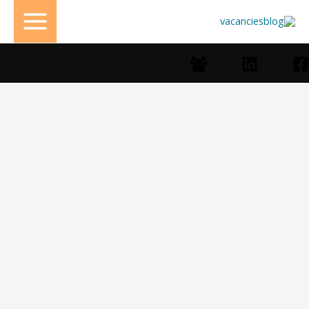
خطي
لى
لمحتوى