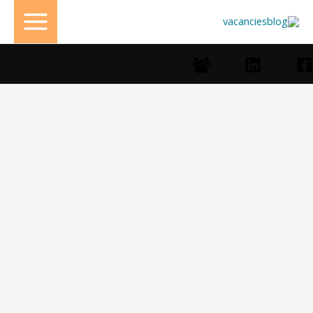
خطي
لى
لمحتوى