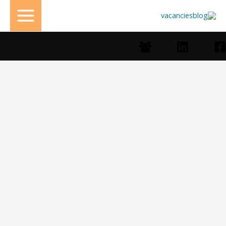
خطي
لى
لمحتوى