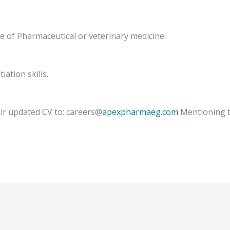
 of Pharmaceutical or veterinary medicine.
iation skills.
eir updated CV to: careers@
apexpharmaeg.com
Mentioning th