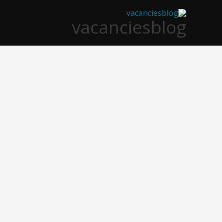
خطي
vacanciesblog
لى
لمحتوى