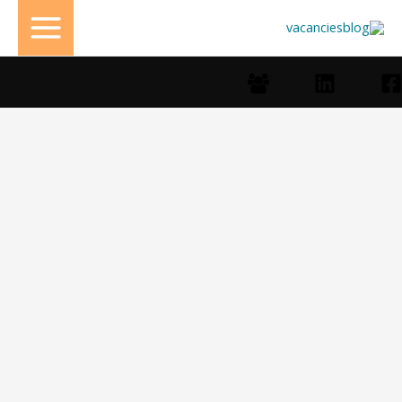
خطي
لى
لمحتوى