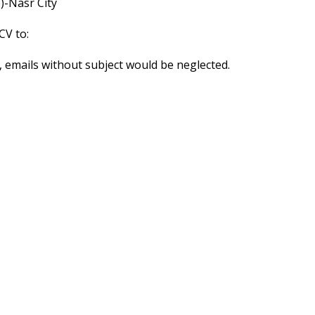
)-Nasr City
CV to:
t, emails without subject would be neglected.