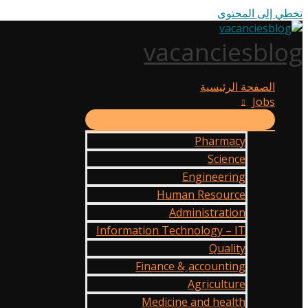
تخطي إلى المحتوى
vacanciesblog
الصفحة الرئيسية
Jobs
Pharmacy
Science
Engineering
Human Resource
Administration
Information Technology – IT
Quality
Finance & ِaccounting
Agriculture
Medicine and health