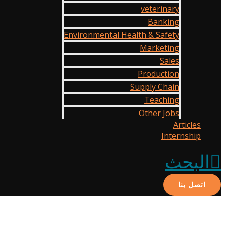
veterinary
Banking
Environmental Health & Safety
Marketing
Sales
Production
Supply Chain
Teaching
Other Jobs
Articles
Internship
البحث
اتصل بنا