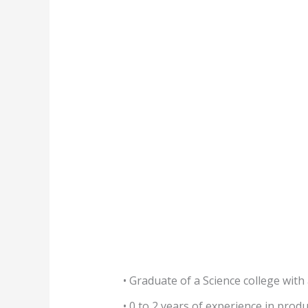
• Graduate of a Science college with
• 0 to 2 years of experience in produ