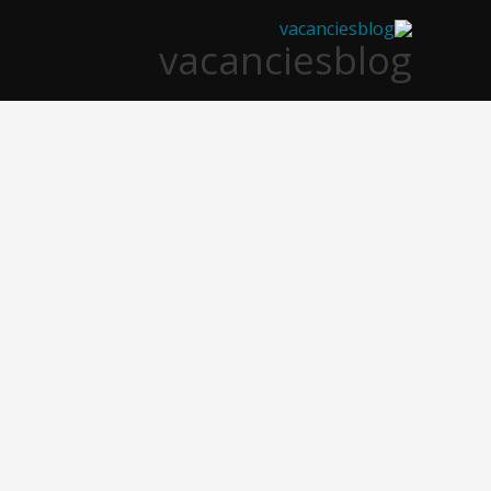
خطي
vacanciesblog
لى
لمحتوى