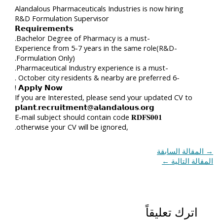
Alandalous Pharmaceuticals Industries is now hiring
R&D Formulation Supervisor
𝗥𝗲𝗾𝘂𝗶𝗿𝗲𝗺𝗲𝗻𝘁𝘀
-Bachelor Degree of Pharmacy is a must.
-Experience from 5-7 years in the same role(R&D
Formulation Only).
-Pharmaceutical Industry experience is a must.
-6 October city residents & nearby are preferred .
𝗔𝗽𝗽𝗹𝘆 𝗡𝗼𝘄 !
If you are Interested, please send your updated CV to
𝗽𝗹𝗮𝗻𝘁.𝗿𝗲𝗰𝗿𝘂𝗶𝘁𝗺𝗲𝗻𝘁@𝗮𝗹𝗮𝗻𝗱𝗮𝗹𝗼𝘂𝘀.𝗼𝗿𝗴
E-mail subject should contain code 𝐑𝐃𝐅𝐒𝟎𝟎𝟏
,otherwise your CV will be ignored.
→
المقالة السابقة
المقالة التالية
←
اترك تعليقاً