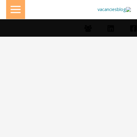
خطي
لى
لمحتوى