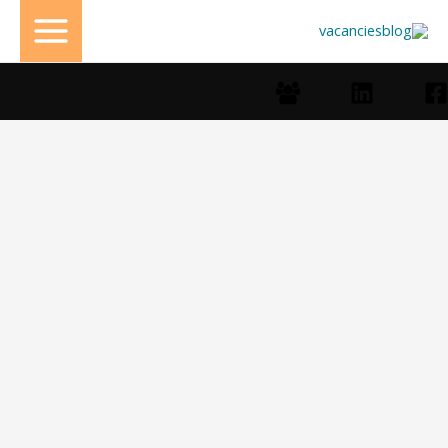
تخط
إل
المحتو