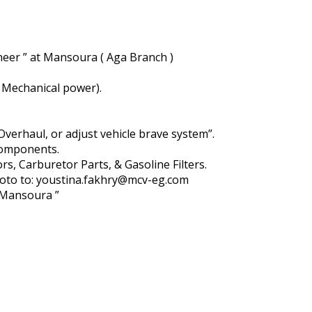
neer ” at Mansoura ( Aga Branch )
 Mechanical power).
Overhaul, or adjust vehicle brave system”.
 components.
ors, Carburetor Parts, & Gasoline Filters.
hoto to: youstina.fakhry@mcv-eg.com
– Mansoura ”