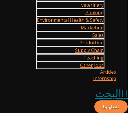
veterinary
Banking
Environmental Health & Safety
Marketing
Sales
Production
Supply Chain
Teaching
Other Jobs
Articles
Internship
البحث
اتصل بنا