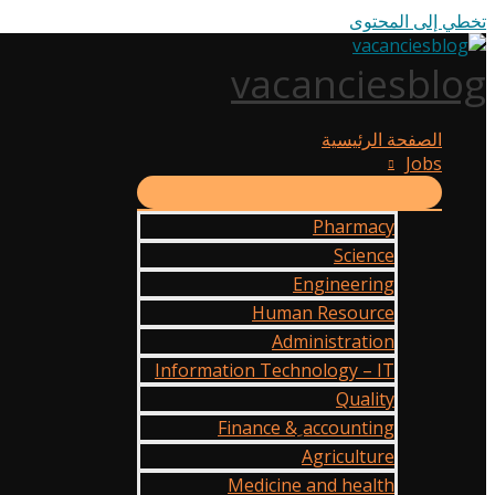
تخطي إلى المحتوى
vacanciesblog
الصفحة الرئيسية
Jobs
Pharmacy
Science
Engineering
Human Resource
Administration
Information Technology – IT
Quality
Finance & ِaccounting
Agriculture
Medicine and health