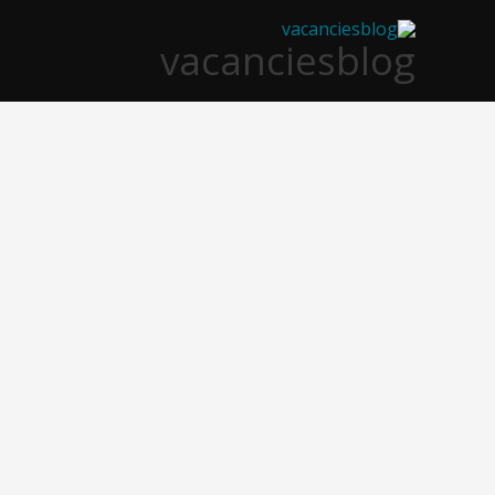
خطي
vacanciesblog
لى
لمحتوى