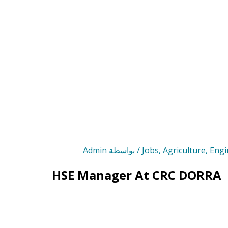
Engi
,
Agriculture
,
Jobs
/ بواسطة
Admin
HSE Manager At CRC DORRA