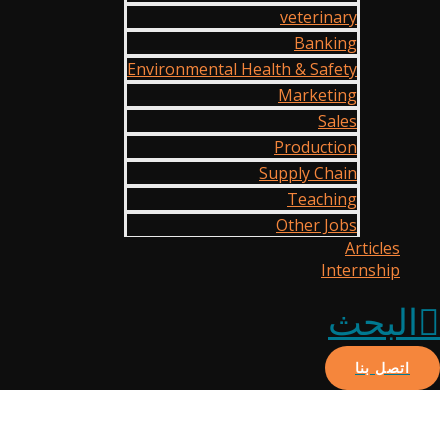
veterinary
Banking
Environmental Health & Safety
Marketing
Sales
Production
Supply Chain
Teaching
Other Jobs
Articles
Internship
البحث
اتصل بنا