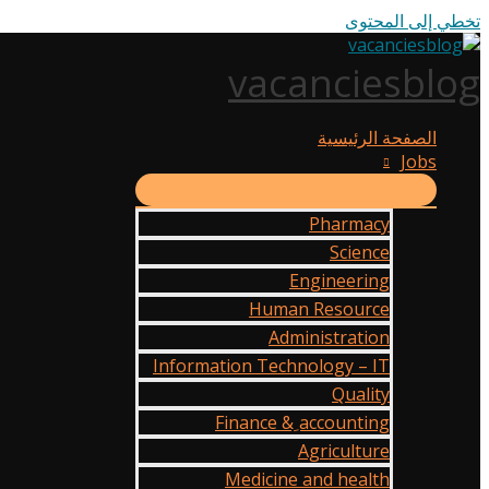
تخطي إلى المحتوى
vacanciesblog
الصفحة الرئيسية
Jobs
Pharmacy
Science
Engineering
Human Resource
Administration
Information Technology – IT
Quality
Finance & ِaccounting
Agriculture
Medicine and health