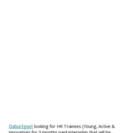
DaburEgypt
looking for HR Trainees (Young, Active &
innovative) for 3 months paid internship that will be