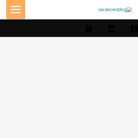
خطي
لى
لمحتوى