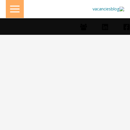
خطي
لى
لمحتوى