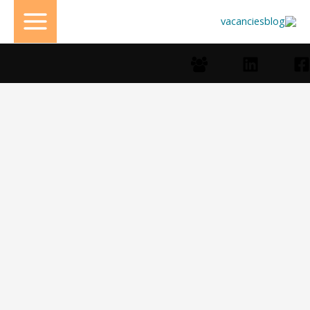
خطي
لى
لمحتوى