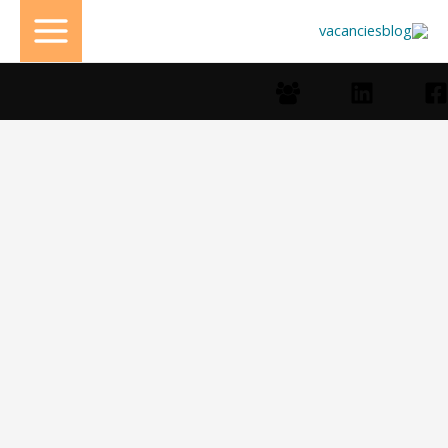
خطي
لى
لمحتوى