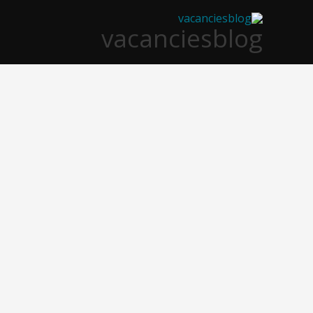
خطي
vacanciesblog
لى
لمحتوى