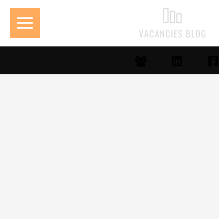
خطي
لى
لمحتوى