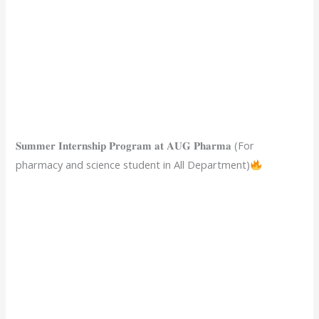
𝐒𝐮𝐦𝐦𝐞𝐫 𝐈𝐧𝐭𝐞𝐫𝐧𝐬𝐡𝐢𝐩 𝐏𝐫𝐨𝐠𝐫𝐚𝐦 𝐚𝐭 𝐀𝐔𝐆 𝐏𝐡𝐚𝐫𝐦𝐚 (For
pharmacy and science student in All Department)