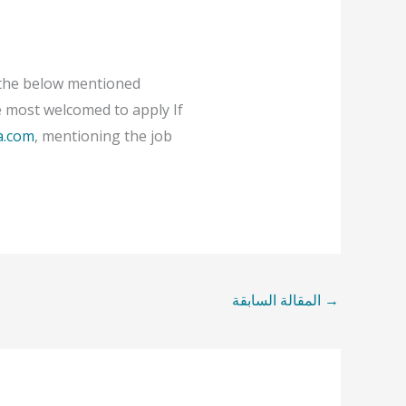
e the below mentioned
e most welcomed to apply If
a.com
, mentioning the job
→
المقالة السابقة