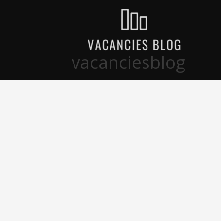
خطي
لى
لمحتوى
vacanciesblog