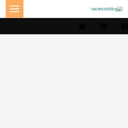
خطي
لى
لمحتوى