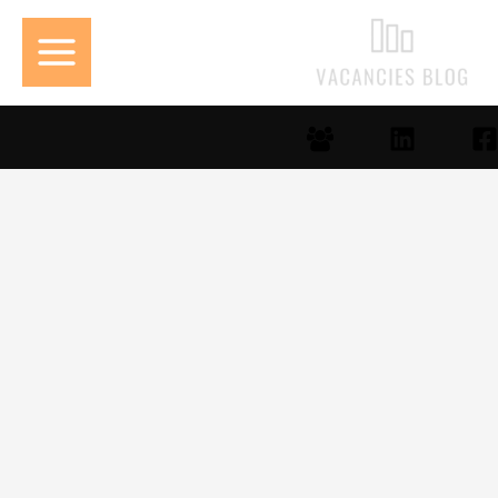
خطي
لى
لمحتوى