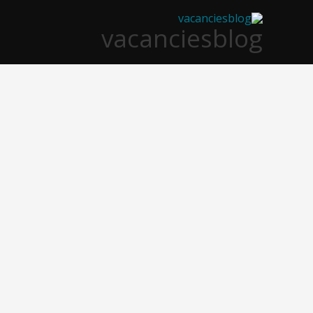
خطي
vacanciesblog
لى
لمحتوى